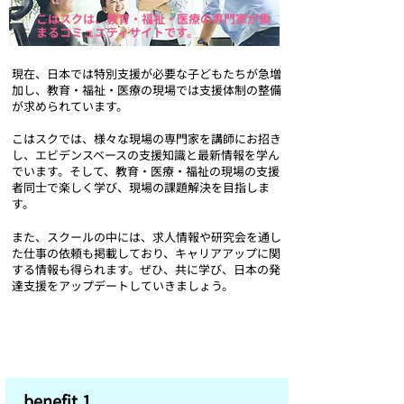
こはスクは、
教
育・
福祉・医療の専門
家
が集
まるコミュニティサイト
で
す。
現在、日本では特別支援が必要な子どもたちが急増
加し、教育・福祉・医療の現場では支援体制の整備
が求められています。
こはスクでは、様々な現場の専門家を講師にお招き
し、エビデンスベースの支援知識と最新情報を
学ん
でいます。
そして、教育・医療・福祉の現場の支援
者同士で楽しく学び、現場の課題解決を目指しま
す。
また、スクールの中には、求人情報や研究会を通し
た仕事の依頼も掲載しており、キャリアアップに関
する情報も得られます。
ぜひ、共に学び、日本の発
達支援をアップデートしていきましょう。
参加者特典（コンテンツ）をご紹介！
​benefit.1