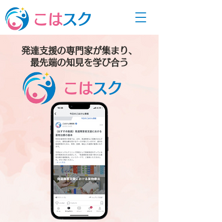
こは
スク
発達支援の専門家が集まり、
最先端の知見を学び合う
こは
スク